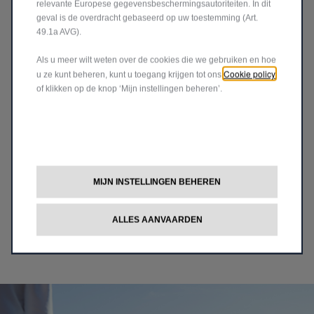
relevante Europese gegevensbeschermingsautoriteiten. In dit
geval is de overdracht gebaseerd op uw toestemming (Art.
49.1a AVG).
Als u meer wilt weten over de cookies die we gebruiken en hoe
Cookie policy
u ze kunt beheren, kunt u toegang krijgen tot ons
of klikken op de knop ‘Mijn instellingen beheren’.
Fiat Merchandise
De wereld van Fiat zit vol met producten die net zo
uitblinken als ons uitgebreide gamma wagens! Ontdek
MIJN INSTELLINGEN BEHEREN
de Fiat-producten die het beste bij je passen.
ALLES AANVAARDEN
ONTDEK MEER