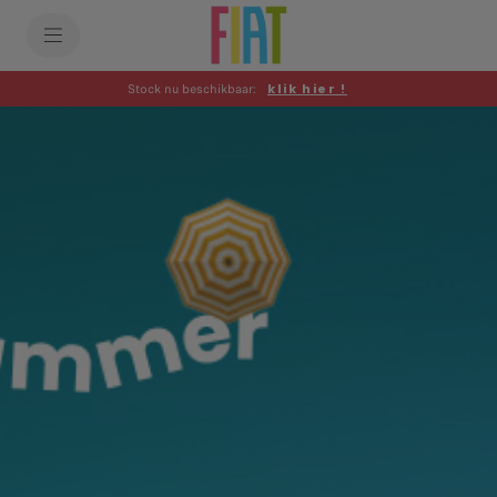
SkiptoContentText
SkiptoNavigationText
Stock nu beschikbaar:
klik hier !