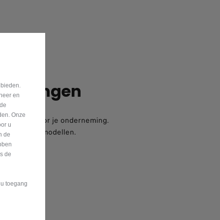
nbiedingen
 bieden.
eheer en
nde
eden. Onze
anbiedingen voor je onderneming.
oor u
ies op Fiat-modellen.
n de
bben
is de
t u toegang