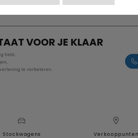
TAAT VOOR JE KLAAR
ig hebt.
gen,
verlening te verbeteren.
Stockwagens
Verkooppunte