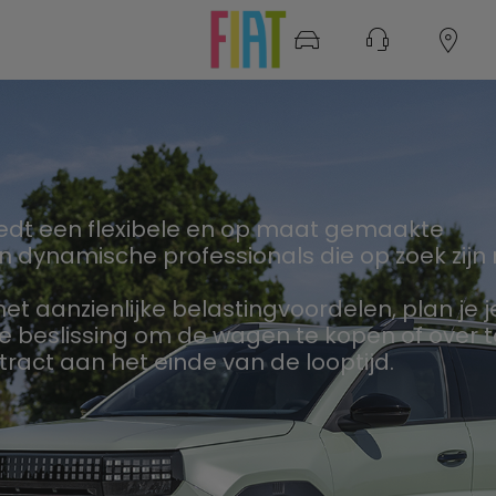
 biedt een flexibele en op maat gemaakte
 dynamische professionals die op zoek zijn
 aanzienlijke belastingvoordelen, plan je j
e beslissing om de wagen te kopen of over t
act aan het einde van de looptijd.