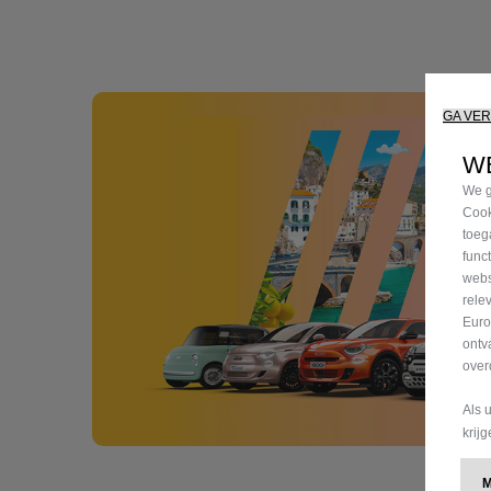
GA VE
WE
We g
Cook
toeg
func
webs
rele
Euro
ontv
over
Als 
krij