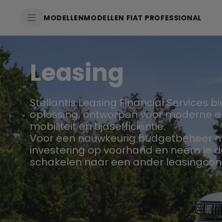
SkiptoContentText
MODELLEN
MODELLEN FIAT PROFESSIONAL
SkiptoNavigationText
Leasing
Stellantis Leasing Financial Services
oplossing, ontworpen voor moderne en
mobiliteit en tijdsefficiëntie.
Voor een nauwkeurig budgetbeheer met
investering op voorhand en neem je d
schakelen naar een ander leasingcontr