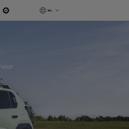
NL
 naar
e
e