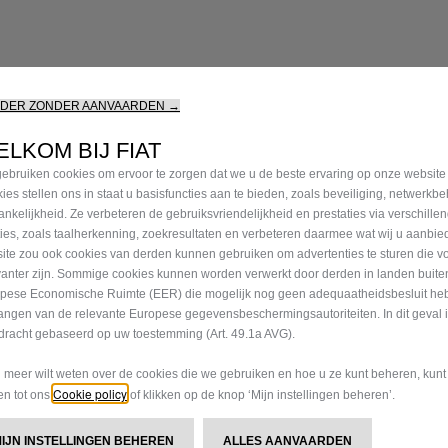
RDER ZONDER AANVAARDEN →
LKOM BIJ FIAT
Speciale aa
ebruiken cookies om ervoor te zorgen dat we u de beste ervaring op onze website
ies stellen ons in staat u basisfuncties aan te bieden, zoals beveiliging, netwerkb
ankelijkheid. Ze verbeteren de gebruiksvriendelijkheid en prestaties via verschille
ties, zoals taalherkenning, zoekresultaten en verbeteren daarmee wat wij u aanbi
Profiteer van de tijdelijke a
ite zou ook cookies van derden kunnen gebruiken om advertenties te sturen die v
Ontdek de beschikbare promot
vanter zijn. Sommige cookies kunnen worden verwerkt door derden in landen buite
pese Economische Ruimte (EER) die mogelijk nog geen adequaatheidsbesluit he
angen van de relevante Europese gegevensbeschermingsautoriteiten. In dit geval 
ONTDEK MEER
dracht gebaseerd op uw toestemming (Art. 49.1a AVG).
u meer wilt weten over de cookies die we gebruiken en hoe u ze kunt beheren, kun
Cookie policy
gen tot ons
of klikken op de knop ‘Mijn instellingen beheren’.
MIJN INSTELLINGEN BEHEREN
ALLES AANVAARDEN