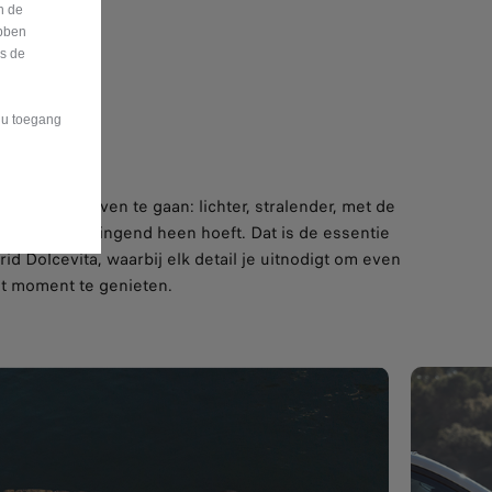
n de
bben
is de
t u toegang
 door het leven te gaan: lichter, stralender, met de
 je ergens dringend heen hoeft. Dat is de essentie
d Dolcevita, waarbij elk detail je uitnodigt om even
et moment te genieten.