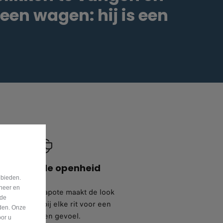
 een wagen: hij is een
niet van de openheid
 bieden.
eheer en
we stoffen capote maakt de look
nde
et en zorgt bij elke rit voor een
eden. Onze
luchtig, open gevoel.
oor u