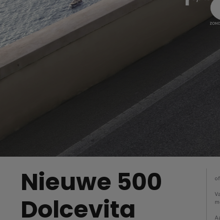
Nieuwe 500
of
V
Dolcevita
m
Aa