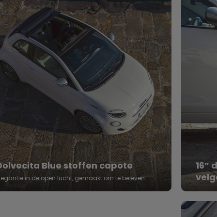
Dolvecita Blue stoffen capote
16” 
velg
legantie in de open lucht, gemaakt om te beleven.
Waar p