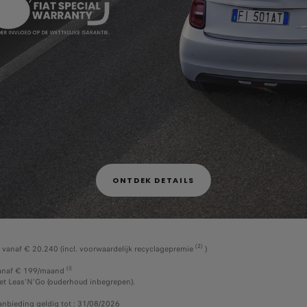
ONTDEK DETAILS
(2)
 vanaf € 20.240 (incl. voorwaardelijk recyclagepremie
)​
(i)
anaf € 199/maand
et Leas'N'Go (ouderhoud inbegrepen).
nbieding geldig tot : 31/08/2026