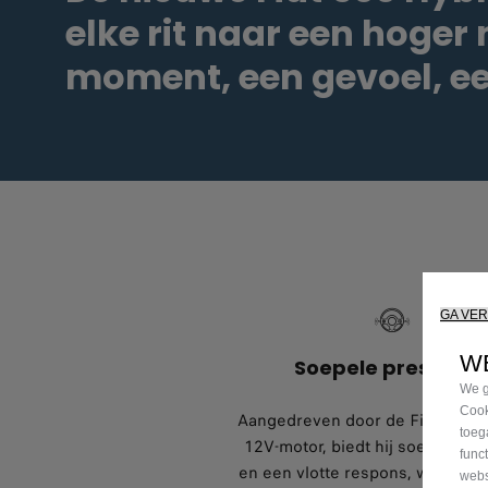
elke rit naar een hoger 
moment, een gevoel, ee
GA VE
WE
Soepele prestatie
We g
Cook
Aangedreven door de FireFly 1.
toeg
12V-motor, biedt hij soepele eff
func
en een vlotte respons, waardoor 
webs