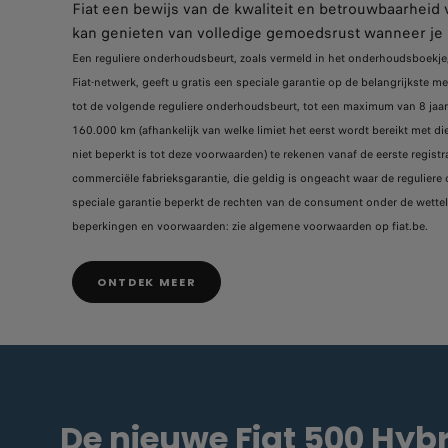
Fiat een bewijs van de kwaliteit en betrouwbaarheid v
kan genieten van volledige gemoedsrust wanneer je k
Een reguliere onderhoudsbeurt, zoals vermeld in het onderhoudsboekje,
Fiat-netwerk, geeft u gratis een speciale garantie op de belangrijkste 
tot de volgende reguliere onderhoudsbeurt, tot een maximum van 8 jaar (i
160.000 km (afhankelijk van welke limiet het eerst wordt bereikt met di
niet beperkt is tot deze voorwaarden) te rekenen vanaf de eerste registra
commerciële fabrieksgarantie, die geldig is ongeacht waar de regulier
speciale garantie beperkt de rechten van de consument onder de wetteli
beperkingen en voorwaarden: zie algemene voorwaarden op fiat.be.
ONTDEK MEER
De nieuwe Fiat 500 Hyb