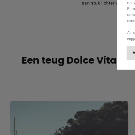
een stuk lichter aanvoelt
rele
Euro
ontv
over
Als 
krij
Een teug Dolce Vita