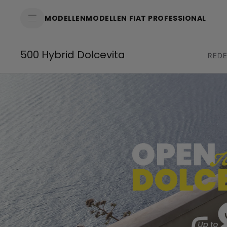
SkiptoContentText
MODELLEN
MODELLEN FIAT PROFESSIONAL
SkiptoNavigationText
500 Hybrid Dolcevita
REDE