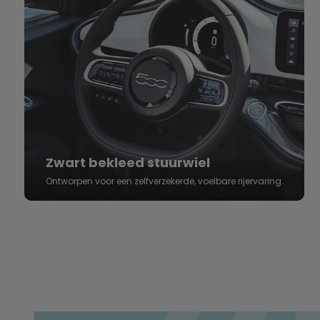
Zwart bekleed stuurwiel
Ontworpen voor een zelfverzekerde, voelbare rijervaring.