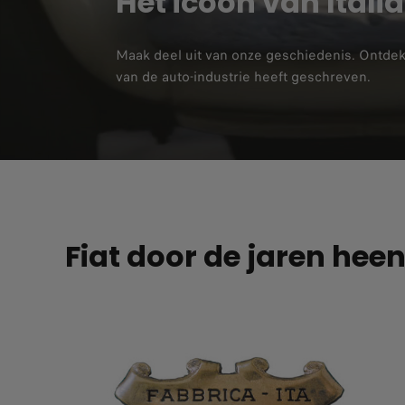
Het icoon van Itali
Maak deel uit van onze geschiedenis. Ontdek
van de auto-industrie heeft geschreven.
Fiat door de jaren hee