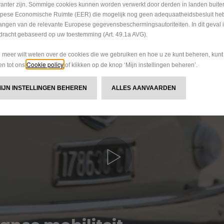
vanter zijn. Sommige cookies kunnen worden verwerkt door derden in landen buite
pese Economische Ruimte (EER) die mogelijk nog geen adequaatheidsbesluit he
angen van de relevante Europese gegevensbeschermingsautoriteiten. In dit geval 
dracht gebaseerd op uw toestemming (Art. 49.1a AVG).
u meer wilt weten over de cookies die we gebruiken en hoe u ze kunt beheren, kun
Cookie policy
gen tot ons
of klikken op de knop ‘Mijn instellingen beheren’.
MIJN INSTELLINGEN BEHEREN
ALLES AANVAARDEN