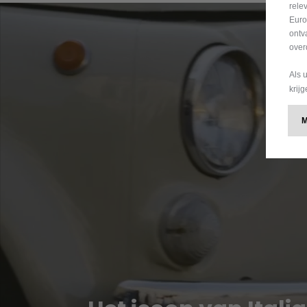
rele
Euro
ontv
over
Als 
krij