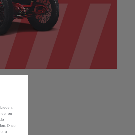
 bieden.
eheer en
nde
eden. Onze
oor u