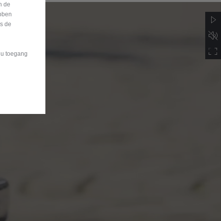
n de
bben
is de
t u toegang