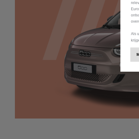
rele
Euro
ontv
over
Als 
krij