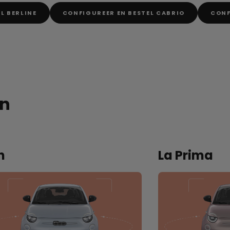
L BERLINE
CONFIGUREER EN BESTEL CABRIO
CONF
en
n
La Prima