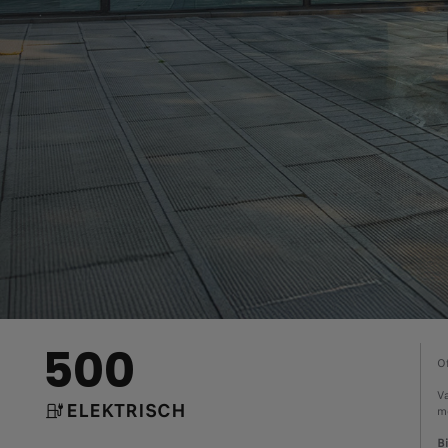
500
Of
V
ELEKTRISCH
m
Bi