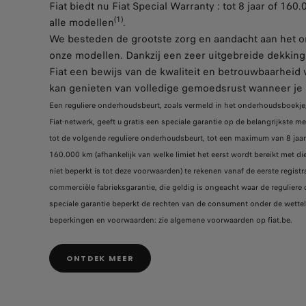
Fiat biedt nu Fiat Special Warranty : tot 8 jaar of 16
(1)
alle modellen
.
We besteden de grootste zorg en aandacht aan het o
onze modellen. Dankzij een zeer uitgebreide dekking 
Fiat een bewijs van de kwaliteit en betrouwbaarheid v
kan genieten van volledige gemoedsrust wanneer je k
Een reguliere onderhoudsbeurt, zoals vermeld in het onderhoudsboekje,
Fiat-netwerk, geeft u gratis een speciale garantie op de belangrijkste 
tot de volgende reguliere onderhoudsbeurt, tot een maximum van 8 jaar (i
160.000 km (afhankelijk van welke limiet het eerst wordt bereikt met di
niet beperkt is tot deze voorwaarden) te rekenen vanaf de eerste registra
commerciële fabrieksgarantie, die geldig is ongeacht waar de regulier
speciale garantie beperkt de rechten van de consument onder de wetteli
beperkingen en voorwaarden: zie algemene voorwaarden op fiat.be.
ONTDEK MEER