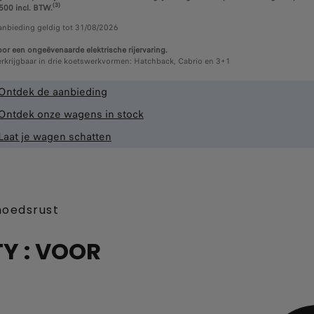
(3)
500 incl. BTW.
anbieding geldig tot 31/08/2026
or een ongeëvenaarde elektrische rijervaring.
rkrijgbaar in drie koetswerkvormen: Hatchback, Cabrio en 3+1​
Ontdek de aanbieding
Ontdek onze wagens in stock
Laat je wagen schatten
moedsrust
Y : VOOR