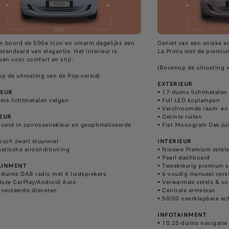
n boord de 500e Icon en omarm dagelijks een
Geniet van een unieke e
standaard van elegantie. Het interieur is
La Prima met de premium 
en voor comfort en stijl:
(Bovenop de uitrusting v
p de uitrusting van de Pop-versie)
EXTERIEUR
EUR​
• 17-duims lichtmetalen
uims lichtmetalen velgen
• Full LED koplampen
• Verchroomde raam- en z
IEUR
• Getinte ruiten
board in carrosseriekleur en geoptimaliseerde
• Fiat Monogram Dak (uit
touch zwart stuurwiel
INTERIEUR
matische airconditioning
​• Nieuwe Premium zetel
​• Pearl dashboard
AINMENT​
​• Tweekleurig premium s
5-duims DAB radio met 4 luidsprekers
​• 6-voudig manueel vers
dloze CarPlay/Android Auto
​• Verwarmde zetels & vo
nnecteerde diensten
​• Centrale armsteun
​• 50/50 neerklapbare a
INFOTAINMENT
• 10,25-duims navigatie 