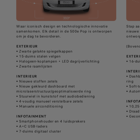
Waar iconisch design en technologische innovatie
Stap aa
samenkomen. Elk detail in de 500e Pop is ontworpen
nieuwe 
om je dag te bevorderen.
ontworp
EXTERIEUR​
(Boveno
​• Zwarte gelakte spiegelkappen
​• 15-duims stalen velgen
EXTERI
​• Halogeen-koplampen + LED dagrijverlichting
​• 16-d
​• Zwarte raamlijsten
INTER
INTERIEUR​
​• Dash
​• Nieuwe stoffen zetels
ring
​• Nieuw gekleurd dashboard met
​• Soft-
microlaserstructuur/geoptimaliseerde ring
​• Auto
​• Stuurwiel in kunststof met audiobediening
​• 4-voudig manueel verstelbare zetels
INFOT
​• Manuele airconditioning
​• 10,2
​• Draa
INFOTAINMENT​
​• Geco
​• Smartphonehouder en 4 luidsprekers
​• A+C USB-laders
​• 7-duims digitaal cluster