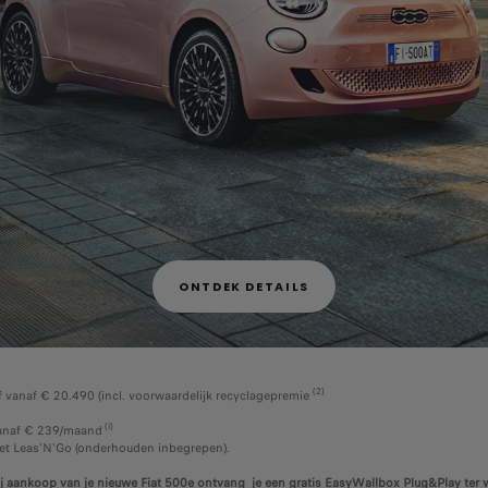
ONTDEK DETAILS
(2)
 vanaf € 20.490 (incl. voorwaardelijk recyclagepremie
(i)
anaf € 239/maand
et Leas'N'Go (onderhouden inbegrepen).
j aankoop van je nieuwe Fiat 500e ontvang je een gratis EasyWallbox Plug&Play ter