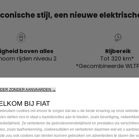
iconische stijl, een nieuwe elektrisch
ligheid boven alles
Rijbereik
oom rijden niveau 2​
Tot 320 km*
*Gecombineerde WLTP
RDER ZONDER AANVAARDEN →
LKOM BIJ FIAT
ebruiken cookies om ervoor te zorgen dat we u de beste ervaring op onze website
ies stellen ons in staat u basisfuncties aan te bieden, zoals beveiliging, netwerkb
ankelijkheid. Ze verbeteren de gebruiksvriendelijkheid en prestaties via verschille
ties, zoals taalherkenning, zoekresultaten en verbeteren daarmee wat wij u aanbi
ite zou ook cookies van derden kunnen gebruiken om advertenties te sturen die v