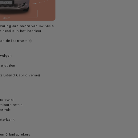
rvaring aan boord van uw 500e
details in het interieur
an de Icon-versie)
 velgen
ijstijlen
sluitend Cabrio versie)
s
tuurwiel
telbare zetels
orrruit
chterbank
en 6 luidsprekers