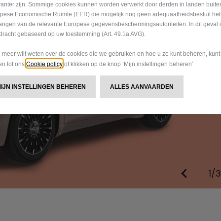
vanter zijn. Sommige cookies kunnen worden verwerkt door derden in landen buite
pese Economische Ruimte (EER) die mogelijk nog geen adequaatheidsbesluit he
angen van de relevante Europese gegevensbeschermingsautoriteiten. In dit geval 
dracht gebaseerd op uw toestemming (Art. 49.1a AVG).
u meer wilt weten over de cookies die we gebruiken en hoe u ze kunt beheren, kun
Cookie policy
gen tot ons
of klikken op de knop ‘Mijn instellingen beheren’.
MIJN INSTELLINGEN BEHEREN
ALLES AANVAARDEN
1/3