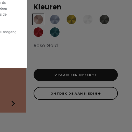
n de
Kleuren
bben
is de
t u toegang
Rose Gold
VRAAG EEN OFFERTE
ONTDEK DE AANBIEDING