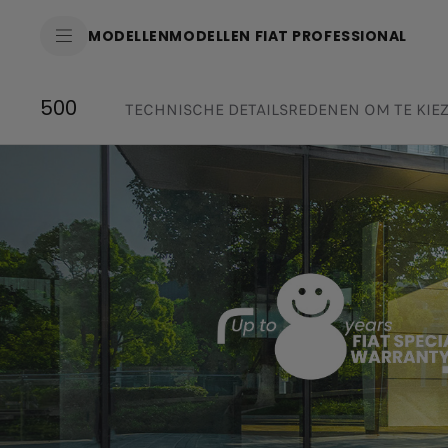
SkiptoContentText
MODELLEN
MODELLEN FIAT PROFESSIONAL
SkiptoNavigationText
500
TECHNISCHE DETAILS
REDENEN OM TE KIE