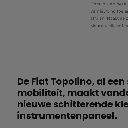
Corallo viert deze
vernieuwing toe aa
stralen. Naast de 
kleuren, elk met e
De Fiat Topolino, al ee
mobiliteit, maakt vand
nieuwe schitterende kle
instrumentenpaneel.