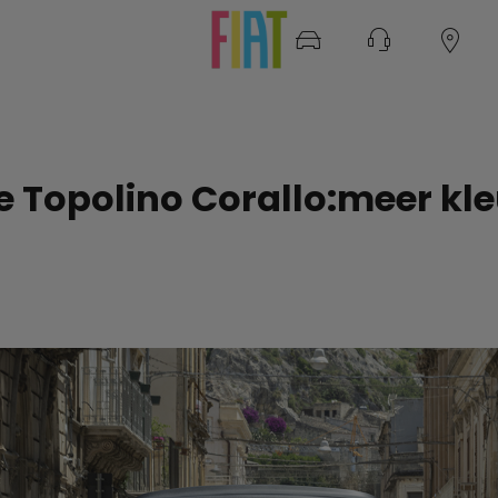
e Topolino Corallo:meer kle