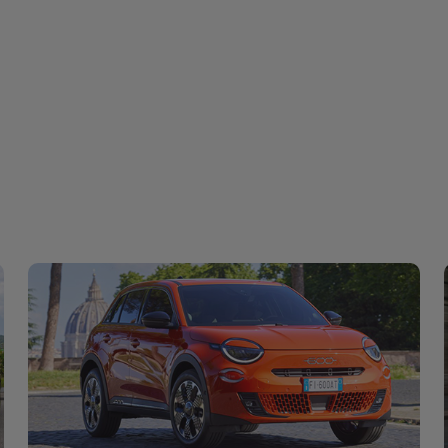
Nieuwe Fiat 600e: De elektrische
comeback van Fiat in het B-segment