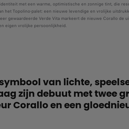
 identiteit met een warme, optimistische en zonnige tint, die res
n het Topolino-palet: een nieuwe levendige en vrolijke uitdruk
zeer gewaardeerde Verde Vita markeert de nieuwe Corallo de uit
en eigen vrolijke persoonlijkheid.
n symbool van lichte, speel
aag zijn debuut met twee g
ur Corallo en een gloednie