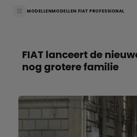
SkiptoContentText
MODELLEN
MODELLEN FIAT PROFESSIONAL
SkiptoNavigationText
FIAT lanceert de nieuw
nog grotere familie