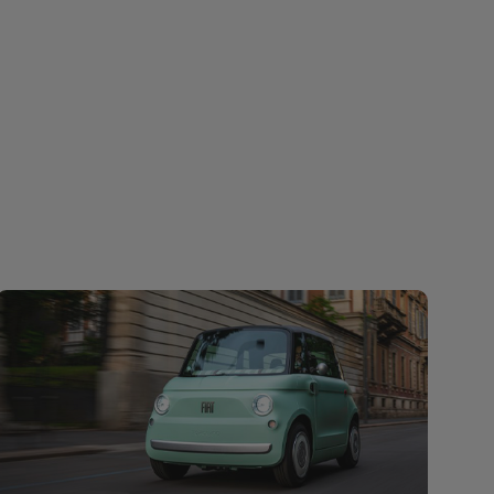
Nieuwe Fiat Topolino: elektrische
stedelijke mobiliteit met een unieke