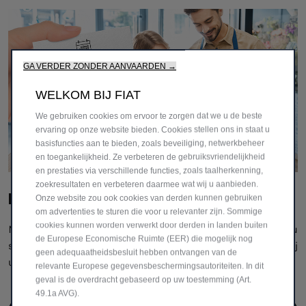
GA VERDER ZONDER AANVAARDEN →
WELKOM BIJ FIAT
We gebruiken cookies om ervoor te zorgen dat we u de beste
ervaring op onze website bieden. Cookies stellen ons in staat u
basisfuncties aan te bieden, zoals beveiliging, netwerkbeheer
en toegankelijkheid. Ze verbeteren de gebruiksvriendelijkheid
en prestaties via verschillende functies, zoals taalherkenning,
zoekresultaten en verbeteren daarmee wat wij u aanbieden.
RESERVEER ONLINE
Onze website zou ook cookies van derden kunnen gebruiken
om advertenties te sturen die voor u relevanter zijn. Sommige
cookies kunnen worden verwerkt door derden in landen buiten
Met onze online reserveringsfunctie voor onderhoud kunt u
de Europese Economische Ruimte (EER) die mogelijk nog
snel en eenvoudig routine-onderhoudsafspraken boeken bij
geen adequaatheidsbesluit hebben ontvangen van de
uw erkende hersteller
relevante Europese gegevensbeschermingsautoriteiten. In dit
geval is de overdracht gebaseerd op uw toestemming (Art.
49.1a AVG).