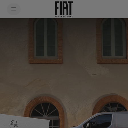
SkiptoContentText
SkiptoNavigationText