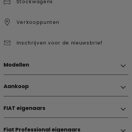
Stockwagens
Verkooppunten
Inschrijven voor de nieuwsbrief
Modellen
Alle modellen
Aankoop
Grizzly
Grizzly Fastback
Financering
Grande Panda Benzine
FIAT eigenaars
Financiële oplossingen
Grande Panda Hybrid
Leasing
Grande Panda Elektrisch
ONDERHOUD EN BIJSTAND
Tweedehandswagens
500e
Fiat Professional eigenaars
Fiat expertise
Promoties
500 Hybrid