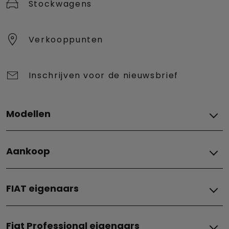
Stockwagens
Verkooppunten
Inschrijven voor de nieuwsbrief
Modellen
Alle modellen
Aankoop
Grizzly
Grizzly Fastback
Financering
Grande Panda Benzine
FIAT eigenaars
Financiële oplossingen
Grande Panda Hybrid
Leasing
Grande Panda Elektrisch
ONDERHOUD EN BIJSTAND
Tweedehandswagens
500e
Fiat Professional eigenaars
Fiat expertise
Promoties