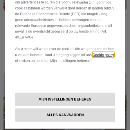
om advertenties te sturen die voor u relevanter zijn. Sommige
cookies kunnen worden verwerkt door derden in landen buiten
de Europese Economische Ruimte (EER) die mogelijk nog
De nieuwe Fiat Topolino: de schattigste manier om
geen adequaatheidsbesluit hebben ontvangen van de
steden te elektrificeren!
relevante Europese gegevensbeschermingsautoriteiten. In dit
geval is de overdracht gebaseerd op uw toestemming (Art.
Fiat heeft de naam en het eerste beeld onthuld van zijn
49.1a AVG).
nieuwe duurzame stedelijke mobiliteitsoplossing: de
Topolino.
Als u meer wilt weten over de cookies die we gebruiken en hoe
Cookie policy
u ze kunt beheren, kunt u toegang krijgen tot ons
of klikken op de knop ‘Mijn instellingen beheren’.
LEES ARTIKEL
MIJN INSTELLINGEN BEHEREN
ALLES AANVAARDEN