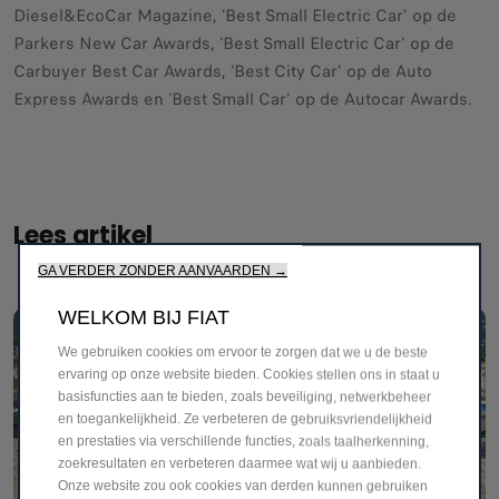
Diesel&EcoCar Magazine, 'Best Small Electric Car' op de
Parkers New Car Awards, 'Best Small Electric Car' op de
Carbuyer Best Car Awards, 'Best City Car' op de Auto
Express Awards en 'Best Small Car' op de Autocar Awards.
Lees artikel
GA VERDER ZONDER AANVAARDEN →
WELKOM BIJ FIAT
We gebruiken cookies om ervoor te zorgen dat we u de beste
ervaring op onze website bieden. Cookies stellen ons in staat u
basisfuncties aan te bieden, zoals beveiliging, netwerkbeheer
en toegankelijkheid. Ze verbeteren de gebruiksvriendelijkheid
en prestaties via verschillende functies, zoals taalherkenning,
zoekresultaten en verbeteren daarmee wat wij u aanbieden.
Onze website zou ook cookies van derden kunnen gebruiken