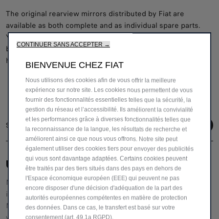
The original rearview mirrors distributed by Fiat are
available as both complete and as individual spare parts.
You can ask separately for the reflector, the cap or the
CONTINUER SANS ACCEPTER →
badges, according to your needs, and the repairs that you
have to have done, at the Authorised Fiat Dealership.
BIENVENUE CHEZ FIAT
Nous utilisons des cookies afin de vous offrir la meilleure
expérience sur notre site. Les cookies nous permettent de vous
fournir des fonctionnalités essentielles telles que la sécurité, la
gestion du réseau et l’accessibilité. Ils améliorent la convivialité
et les performances grâce à diverses fonctionnalités telles que
Suivez-nous
la reconnaissance de la langue, les résultats de recherche et
améliorent ainsi ce que nous vous offrons. Notre site peut
également utiliser des cookies tiers pour envoyer des publicités
qui vous sont davantage adaptées. Certains cookies peuvent
UNE ÉQUIPE DÉDIÉE POUR VOUS AIDER
être traités par des tiers situés dans des pays en dehors de
l'Espace économique européen (EEE) qui peuvent ne pas
Notre service clientèle vous fournira toutes les
encore disposer d'une décision d'adéquation de la part des
informations et l'assistance dont vous avez besoin.
autorités européennes compétentes en matière de protection
N'hésitez pas à demander des détails spécifiques sur nos
des données. Dans ce cas, le transfert est basé sur votre
véhicules,
consentement (art. 49.1a RGPD).