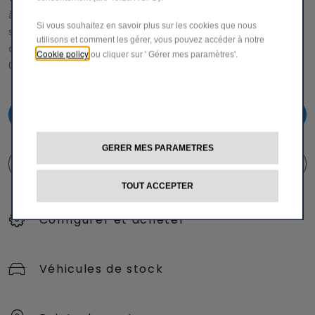
à nous faire part de vos réclamations ou de vos
Si vous souhaitez en savoir plus sur les cookies que nous
suggestions pour améliorer notre service. 0 800 55 111 (
utilisons et comment les gérer, vous pouvez accéder à notre
depuis la Belgique via gsm et fixe)
Cookie policy
ou cliquer sur ' Gérer mes paramètres'.
00 800 342 800 00 (depuis l'étranger via gsm et fixe )
0800 55 111
GERER MES PARAMETRES
FORMULAIRE DE CONTACT
TOUT ACCEPTER
Configurer et acheter
Véhicules de stock