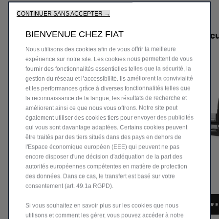
CONTINUER SANS ACCEPTER →
BIENVENUE CHEZ FIAT
Cargo Box ‎ ‎ ‎ ‎ ‎ ‎ ‎ ‎ ‎ ‎ ‎ ‎ ‎ ‎ ‎ ‎ ‎ ‎ ‎ ‎‎ ‎ ‎ ‎ ‎ ‎ ‎ ‎ ‎ ‎ ‎ ‎ ‎ ‎ ‎ ‎ ‎ ‎ ‎ ‎ ‎ ‎ ‎
Benne Bascu
Cabine ‎ ‎ ‎ ‎ ‎ ‎ ‎ ‎ ‎ ‎ ‎ ‎ ‎ ‎ 
Nous utilisons des cookies afin de vous offrir la meilleure
expérience sur notre site. Les cookies nous permettent de vous
fournir des fonctionnalités essentielles telles que la sécurité, la
gestion du réseau et l’accessibilité. Ils améliorent la convivialité
et les performances grâce à diverses fonctionnalités telles que
la reconnaissance de la langue, les résultats de recherche et
améliorent ainsi ce que nous vous offrons. Notre site peut
également utiliser des cookies tiers pour envoyer des publicités
qui vous sont davantage adaptées. Certains cookies peuvent
être traités par des tiers situés dans des pays en dehors de
l'Espace économique européen (EEE) qui peuvent ne pas
encore disposer d'une décision d'adéquation de la part des
autorités européennes compétentes en matière de protection
des données. Dans ce cas, le transfert est basé sur votre
consentement (art. 49.1a RGPD).
CONFIGUREZ & COMMANDEZ
CONFIGURE
Si vous souhaitez en savoir plus sur les cookies que nous
utilisons et comment les gérer, vous pouvez accéder à notre