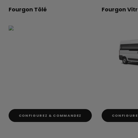
Fourgon Tôlé ‎ ‎ ‎ ‎ ‎ ‎ ‎ ‎ ‎ ‎ ‎ ‎ ‎ ‎ ‎ ‎ ‎ ‎ ‎ ‎‎ ‎ ‎ ‎ ‎ ‎ ‎ ‎ ‎ ‎ ‎ ‎ ‎ ‎ ‎ ‎ ‎
Fourgon Vitré ‎ ‎ ‎ ‎ ‎ ‎ ‎ ‎ ‎ ‎ ‎ 
‎ ‎ ‎ ‎ ‎ ‎ ‎
CONFIGUREZ & COMMANDEZ
CONFIGURE