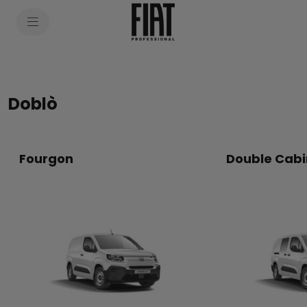
SkiptoContentText
SkiptoNavigationText
Doblò
Fourgon
Double Cab