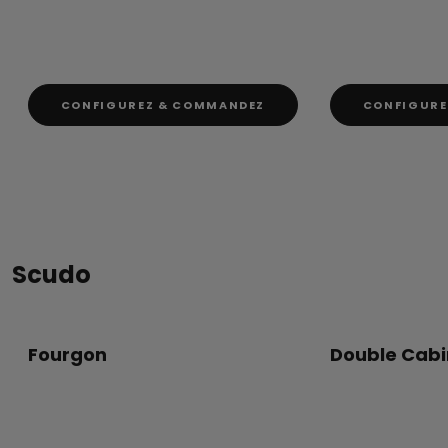
CONFIGUREZ & COMMANDEZ
CONFIGURE
Scudo
Fourgon
Double Cab