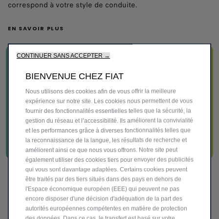
correspond à votre style de conduite.
EN SAVOIR PLUS
CONTINUER SANS ACCEPTER →
BIENVENUE CHEZ FIAT
Nous utilisons des cookies afin de vous offrir la meilleure
expérience sur notre site. Les cookies nous permettent de vous
fournir des fonctionnalités essentielles telles que la sécurité, la
gestion du réseau et l’accessibilité. Ils améliorent la convivialité
et les performances grâce à diverses fonctionnalités telles que
la reconnaissance de la langue, les résultats de recherche et
améliorent ainsi ce que nous vous offrons. Notre site peut
également utiliser des cookies tiers pour envoyer des publicités
qui vous sont davantage adaptées. Certains cookies peuvent
Pièces de rechange
être traités par des tiers situés dans des pays en dehors de
l'Espace économique européen (EEE) qui peuvent ne pas
Fiat propose une large gamme de solutions de pièces de
encore disposer d'une décision d'adéquation de la part des
rechange adaptées à l'ancienneté et aux besoins de votre
autorités européennes compétentes en matière de protection
des données. Dans ce cas, le transfert est basé sur votre