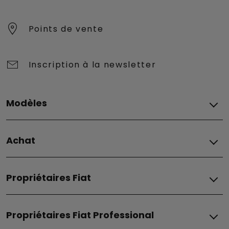
Points de vente
Inscription à la newsletter
Modèles
Fiat
Achat
Grizzly
Grizzly Fastback
ACHAT & FINANCEMENT
Grande Panda Essence
Propriétaires Fiat
Promotions
Grande Panda Hybrid
Promotions business
Grande Panda Électrique
ENTRETIEN ET ASSISTANCE
Financement
500e
Propriétaires Fiat Professional
Expertise Fiat
Leasing
500 Hybrid