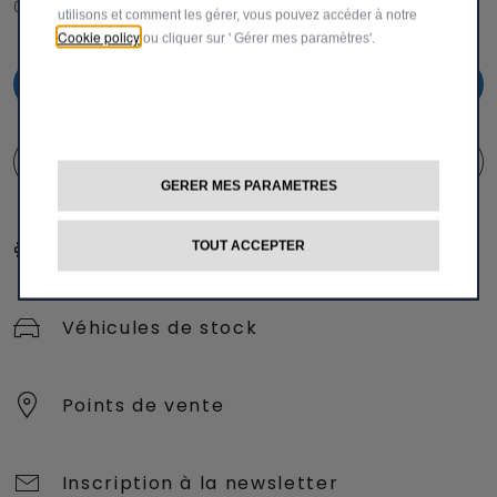
00 800 342 800 00
utilisons et comment les gérer, vous pouvez accéder à notre
Cookie policy
ou cliquer sur ' Gérer mes paramètres'.
00800 342 800 00
FORMULAIRE DE CONTACT
GERER MES PARAMETRES
TOUT ACCEPTER
Configurer et acheter
Véhicules de stock
Points de vente
Inscription à la newsletter