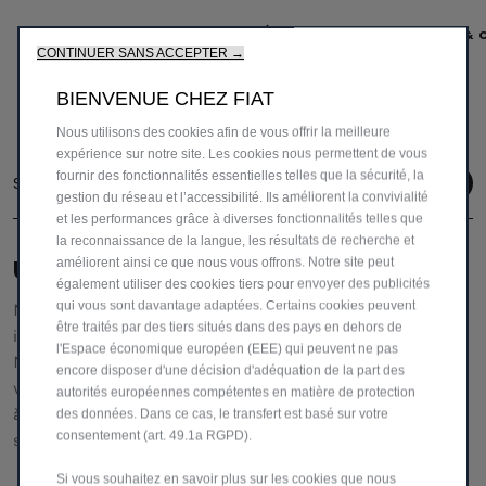
CONFIGUREZ & COMMANDEZ
CONFIGUREZ &
CONTINUER SANS ACCEPTER →
BIENVENUE CHEZ FIAT
Nous utilisons des cookies afin de vous offrir la meilleure
expérience sur notre site. Les cookies nous permettent de vous
fournir des fonctionnalités essentielles telles que la sécurité, la
Suivez-nous
gestion du réseau et l’accessibilité. Ils améliorent la convivialité
et les performances grâce à diverses fonctionnalités telles que
la reconnaissance de la langue, les résultats de recherche et
améliorent ainsi ce que nous vous offrons. Notre site peut
UNE ÉQUIPE DÉDIÉE POUR VOUS AIDER
également utiliser des cookies tiers pour envoyer des publicités
qui vous sont davantage adaptées. Certains cookies peuvent
Notre service clientèle vous fournira toutes les
être traités par des tiers situés dans des pays en dehors de
informations et l'assistance dont vous avez besoin.
l'Espace économique européen (EEE) qui peuvent ne pas
N'hésitez pas à demander des détails spécifiques sur nos
encore disposer d'une décision d'adéquation de la part des
véhicules,
autorités européennes compétentes en matière de protection
à nous faire part de vos réclamations ou de vos
des données. Dans ce cas, le transfert est basé sur votre
consentement (art. 49.1a RGPD).
suggestions pour améliorer notre service.
Si vous souhaitez en savoir plus sur les cookies que nous