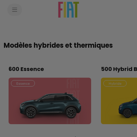
SkiptoContentText
SkiptoNavigationText
Modèles hybrides et thermiques
600 Essence
500 Hybrid B
Essence
Hybride