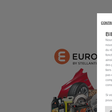
CONTI
BI
Nous
nous
du ré
fonc
ains
des 
tier
pas 
comp
cons
Si v
pouv