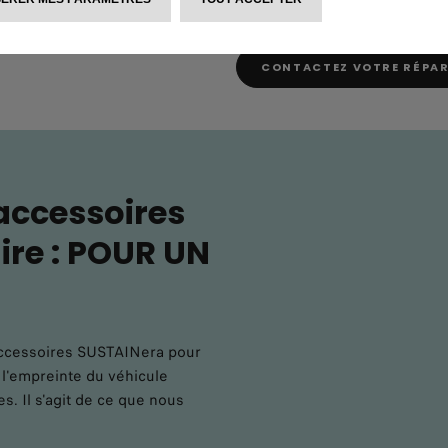
Réduisez vos coûts sans faire
CONTACTEZ VOTRE RÉPA
accessoires
ire : POUR UN
accessoires SUSTAINera pour
r l'empreinte du véhicule
s. Il s'agit de ce que nous