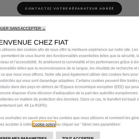
CONTACTEZ VOTRE RÉPARATEUR AGRÉÉ
NUER SANS ACCEPTER →
ENVENUE CHEZ FIAT
 utilisons des cookies afin de vous offrir la meilleure expérience sur notre site. Les
PIÈCES DE R
 permettent de vous fournir des fonctionnalités essentielles telles que la sécurité, l
seau et l’accessibilité. Ils améliorent la convivialité et les performances grâce à di
PROFESSION
tionnalités telles que la reconnaissance de la langue, les résultats de recherche et
i ce que nous vous offrons. Notre site peut également utiliser des cookies tiers pou
LES VÉHICULE
publicités qui vous sont davantage adaptées. Certains cookies peuvent être traités
s situés dans des pays en dehors de l'Espace économique européen (EEE) qui peu
DE 3 ANS
encore disposer d'une décision d'adéquation de la part des autorités européennes
étentes en matière de protection des données. Dans ce cas, le transfert est basé s
entement (art. 49.1a RGPD).
Si votre véhicule utilitaire pre
ous souhaitez en savoir plus sur les cookies que nous utilisons et comment les gére
la performance en matière d'
Cookie policy
ez accéder à notre
ou cliquer sur ' Gérer mes paramètres'.
nos plans d'entretien tout c
Professional Eurorepar, spéci
GERER MES PARAMETRES
TOUT ACCEPTER