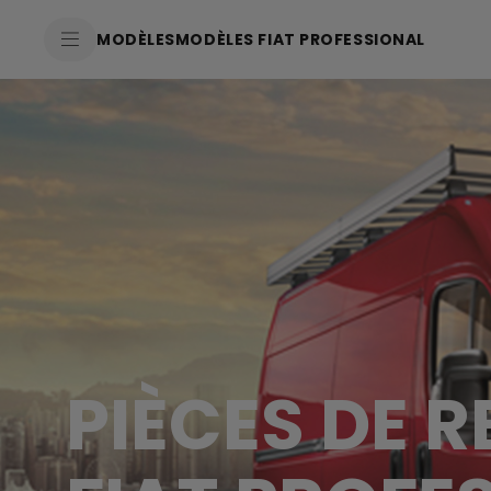
SkiptoContentText
MODÈLES
MODÈLES FIAT PROFESSIONAL
SkiptoNavigationText
PIÈCES DE 