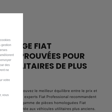
 cookies
ECHANGE FIAT
a gestion
verses
AL APPROUVÉES POUR
 améliorent
r envoyer
S UTILITAIRES DE PLUS
 par des
vent ne
ur votre
nd de l'âge, trouvez le meilleur équilibre entre le prix et
r, vous
entretien. Nos experts Fiat Professional recommandent
ompris avec la gamme de pièces homologuées Fiat
alement adaptée aux véhicules utilitaires plus anciens.