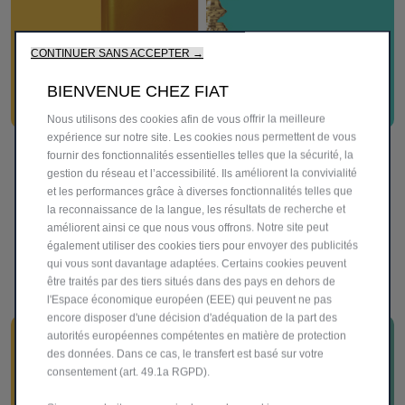
CONTINUER SANS ACCEPTER →
BIENVENUE CHEZ FIAT
Nous utilisons des cookies afin de vous offrir la meilleure
expérience sur notre site. Les cookies nous permettent de vous
VIDANGE D'HUILE
fournir des fonctionnalités essentielles telles que la sécurité, la
gestion du réseau et l’accessibilité. Ils améliorent la convivialité
et les performances grâce à diverses fonctionnalités telles que
Afin de prolonger la durée de vie et les performances de
la reconnaissance de la langue, les résultats de recherche et
votre moteur, il est essentiel de maintenir le bon niveau
améliorent ainsi ce que nous vous offrons. Notre site peut
d'huile, en gardant votre moteur lubrifié.
également utiliser des cookies tiers pour envoyer des publicités
qui vous sont davantage adaptées. Certains cookies peuvent
être traités par des tiers situés dans des pays en dehors de
EN SAVOIR PLUS
l'Espace économique européen (EEE) qui peuvent ne pas
encore disposer d'une décision d'adéquation de la part des
autorités européennes compétentes en matière de protection
des données. Dans ce cas, le transfert est basé sur votre
consentement (art. 49.1a RGPD).