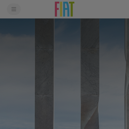
SkiptoContentText
SkiptoNavigationText