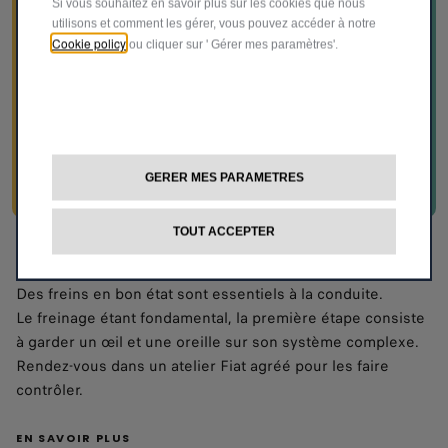
Si vous souhaitez en savoir plus sur les cookies que nous
utilisons et comment les gérer, vous pouvez accéder à notre
Cookie policy
ou cliquer sur ' Gérer mes paramètres'.
GERER MES PARAMETRES
TOUT ACCEPTER
FREINS
Des freins en bon état sont essentiels à la conduite.
Le freinage étant fondamental, la première étape consiste
à garder un œil et une oreille sur son système complexe.
Rendez-vous dans un atelier Fiat agréé pour les faire
contrôler.
EN SAVOIR PLUS