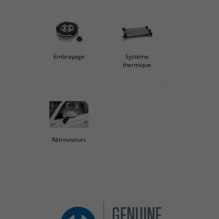
Embrayage
Système
thermique
Rétroviseurs