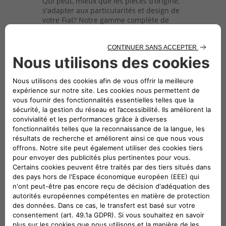
Qui peut, mieux que les pièces d’origine,
s'adapter aux particularités et design de
votre Fiat? Notre gamme complète de
pièces d’origine adhère à des normes
strictes de test et, est fabriquée avec des
matériaux de haute qualité offrant
durabilité, sécurité maximale, et confort
pour votre véhicule.
Innovation, savoir-faire et disponibilité
Les pièces d’origine Fiat de Mopar® sont
développées en même temps que les
véhicules Fiat; elles sont donc
technologiquement avancées comme
chaque nouveau modèle de véhicule qui
est construit.
De plus, les pièces d’origine sortent au
même moment que le lancement du
nouveau véhicule, assurant ainsi leur
disponibilité.
Ajustement parfait
Seules les pièces d’origine Fiat de
Mopar® sont parfaitement adaptées à la