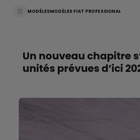
SkiptoContentText
MODÈLES
MODÈLES FIAT PROFESSIONAL
SkiptoNavigationText
Un nouveau chapitre s’o
unités prévues d’ici 20