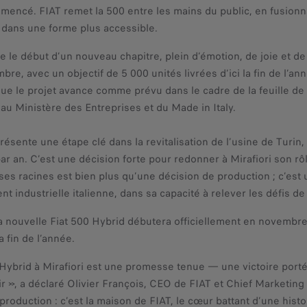
mencé. FIAT remet la 500 entre les mains du public, en fusionna
e dans une forme plus accessible.
 le début d’un nouveau chapitre, plein d’émotion, de joie et de v
re, avec un objectif de 5 000 unités livrées d’ici la fin de l’an
que le projet avance comme prévu dans le cadre de la feuille de 
u Ministère des Entreprises et du Made in Italy.
eprésente une étape clé dans la revitalisation de l’usine de Turi
r an. C’est une décision forte pour redonner à Mirafiori son rô
 ses racines est bien plus qu’une décision de production ; c’est
t industrielle italienne, dans sa capacité à relever les défis de
a nouvelle Fiat 500 Hybrid débutera officiellement en novembre à
la fin de l’année.
ybrid à Mirafiori est une promesse tenue — une victoire porté
nir », a déclaré Olivier François, CEO de FIAT et Chief Marketing
 production : c’est la maison de FIAT, le cœur battant d’une hi