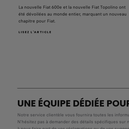
La nouvelle Fiat 600e et la nouvelle Fiat Topolino ont
été dévoilées au monde entier, marquant un nouveau
chapitre pour Fiat.
LISEZ L'ARTICLE
UNE ÉQUIPE DÉDIÉE POU
Notre service clientèle vous fournira toutes les inform
N'hésitez pas à demander des détails spécifiques sur 
à nous faire part de vos réclamations ou de vos sugge