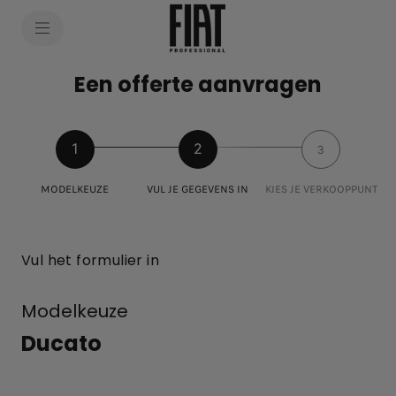
SkiptoContentText
SkiptoNavigationText
Een offerte aanvragen
1
2
3
MODELKEUZE
VUL JE GEGEVENS IN
KIES JE VERKOOPPUNT
Vul het formulier in
Modelkeuze
Ducato