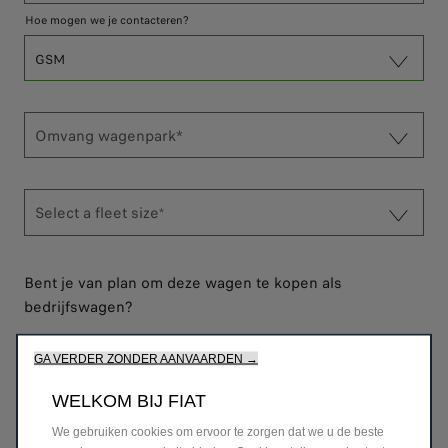
Hoe mogen we je contacteren?
GSM
Omvang wagenpark*
Select a fleet size
*
Bent je van plan om deze wagen te kopen als
bedrijfswagen?
Ja
Nee
GA VERDER ZONDER AANVAARDEN →
* Verplicht veld
WELKOM BIJ FIAT
We gebruiken cookies om ervoor te zorgen dat we u de beste
TOESTEMMING