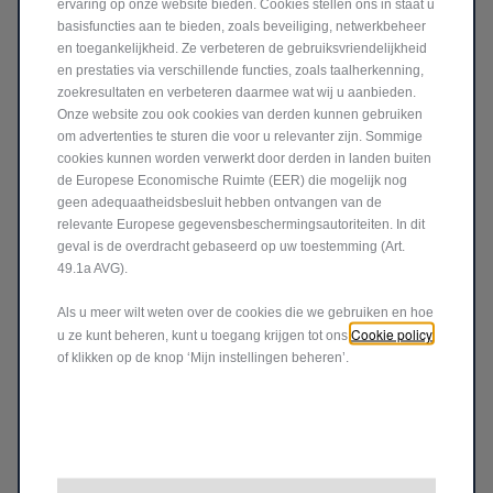
ervaring op onze website bieden. Cookies stellen ons in staat u
Door de bovenstaande informatie te versturen, bevestig
basisfuncties aan te bieden, zoals beveiliging, netwerkbeheer
ik dat ik het Privacy Beleid heb gelezen en begrepen en
en toegankelijkheid. Ze verbeteren de gebruiksvriendelijkheid
en prestaties via verschillende functies, zoals taalherkenning,
toestemming geef voor de verwerking van mijn
zoekresultaten en verbeteren daarmee wat wij u aanbieden.
informatie zoals hierin beschreven en zoals hieronder
Onze website zou ook cookies van derden kunnen gebruiken
aangegeven
Privacy Beleid
.
om advertenties te sturen die voor u relevanter zijn. Sommige
cookies kunnen worden verwerkt door derden in landen buiten
de Europese Economische Ruimte (EER) die mogelijk nog
Ik geef toestemming
geen adequaatheidsbesluit hebben ontvangen van de
relevante Europese gegevensbeschermingsautoriteiten. In dit
Ik geef geen toestemming
geval is de overdracht gebaseerd op uw toestemming (Art.
49.1a AVG).
Blijf in contact!
Als u meer wilt weten over de cookies die we gebruiken en hoe
Cookie policy
u ze kunt beheren, kunt u toegang krijgen tot ons
Ik geef toestemming
of klikken op de knop ‘Mijn instellingen beheren’.
Ik geef geen toestemming
Krijg betere deals!
Ik geef toestemming