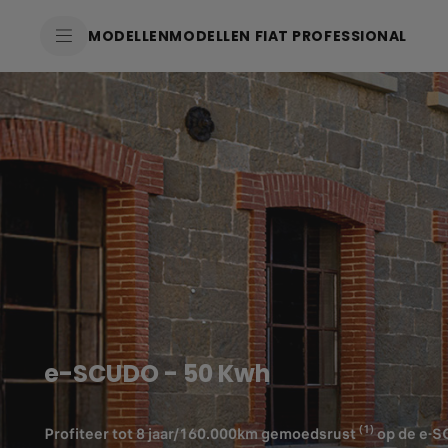
SkiptoContentText
MODELLEN
MODELLEN FIAT PROFESSIONAL
SkiptoNavigationText
e-SCUDO - 50 Kwh
(1)
Profiteer tot 8 jaar/160.000km gemoedsrust
op de e-S