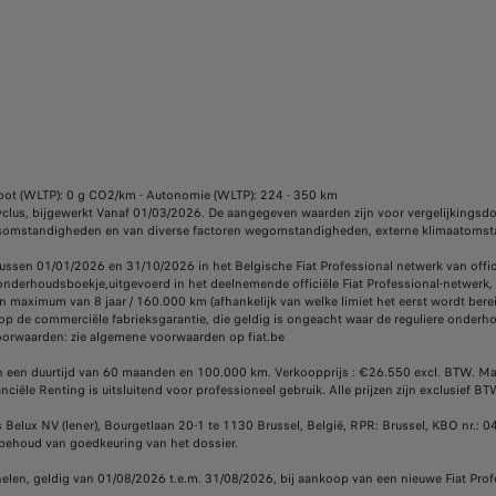
oot (WLTP): 0 g CO2/km - Autonomie (WLTP): 224 - 350 km
, bijgewerkt Vanaf 01/03/2026. De aangegeven waarden zijn voor vergelijkingsdoelei
uiksomstandigheden en van diverse factoren wegomstandigheden, externe klimaatoms
ussen 01/01/2026 en 31/10/2026 in het Belgische Fiat Professional netwerk van offic
onderhoudsboekje,uitgevoerd in het deelnemende officiële Fiat Professional-netwerk, 
 maximum van 8 jaar / 160.000 km (afhankelijk van welke limiet het eerst wordt bereik
d op de commerciële fabrieksgarantie, die geldig is ongeacht waar de reguliere onder
voorwaarden: zie algemene voorwaarden op fiat.be
an een duurtijd van 60 maanden en 100.000 km. Verkoopprijs : €26.550 excl. BTW. Ma
iële Renting is uitsluitend voor professioneel gebruik. Alle prijzen zijn exclusief 
s Belux NV (lener), Bourgetlaan 20-1 te 1130 Brussel, België, RPR: Brussel, KBO nr.
behoud van goedkeuring van het dossier.
len, geldig van 01/08/2026 t.e.m. 31/08/2026, bij aankoop van een nieuwe Fiat Prof