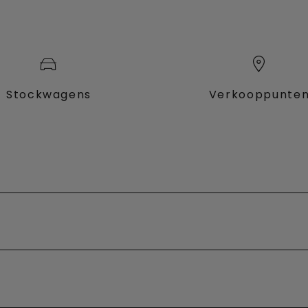
Stockwagens
Verkooppunte
fessional
sche
Fiat Professional
it
Promoties
wagens
Elektrische bedrijfsvoertuigen