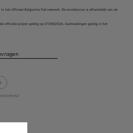
in het officieel Belgische Fiat-netwerk. De stockbonus is afhankelijk van de
de officiële prijzen geldig op 01/08/2026. Aanbiedingen geldig in het
nvragen
3
ERKOOPPUNT