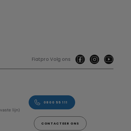
Fiatpro Volg ons
0800 55 111
aste lijn)
CONTACTEER ONS