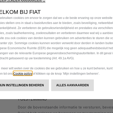
RDER ZONDER AANVAARDEN →
LKOM BIJ FIAT
Voornaam*
Achternaa
ebruiken cookies om ervoor te zorgen dat we u de beste ervaring op onze website
ies stellen ons in staat u basisfuncties aan te bieden, zoals beveiliging, netwerkb
ankelijkheid. Ze verbeteren de gebruiksvriendelijkheid en prestaties via verschille
Bedrijfsnaam *
E-mail*
ties, zoals taalherkenning, zoekresultaten en verbeteren daarmee wat wij u aanbi
ite zou ook cookies van derden kunnen gebruiken om advertenties te sturen die v
vanter zijn. Sommige cookies kunnen worden verwerkt door derden in landen buite
pese Economische Ruimte (EER) die mogelijk nog geen adequaatheidsbesluit he
GSM*
Vul je pos
angen van de relevante Europese gegevensbeschermingsautoriteiten. In dit geval 
dracht gebaseerd op uw toestemming (Art. 49.1a AVG).
Hoe mogen we je contacteren?
u meer wilt weten over de cookies die we gebruiken en hoe u ze kunt beheren, kun
GSM
Cookie policy
gen tot ons
of klikken op de knop ‘Mijn instellingen beheren’.
MIJN INSTELLINGEN BEHEREN
ALLES AANVAARDEN
* Verplicht veld
TOESTEMMING
Door de bovenstaande informatie te versturen, bevesti