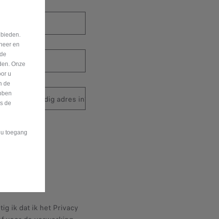
m*
 bieden.
eheer en
nde
eden. Onze
oor u
n de
bben
tcode of volledig adres in*
is de
t u toegang
g ik dat ik het Privacy