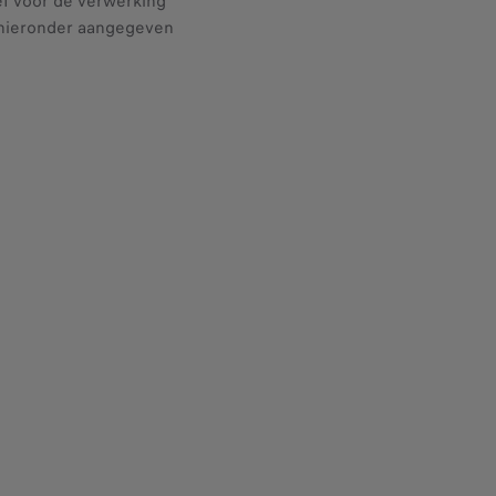
f voor de verwerking
s hieronder aangegeven