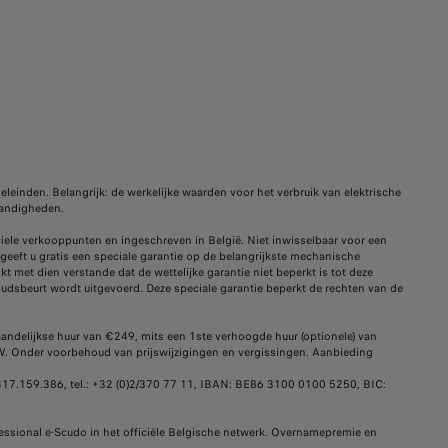
nden. Belangrijk: de werkelijke waarden voor het verbruik van elektrische
tandigheden.
iele verkooppunten en ingeschreven in België. Niet inwisselbaar voor een
geeft u gratis een speciale garantie op de belangrijkste mechanische
t met dien verstande dat de wettelijke garantie niet beperkt is tot deze
houdsbeurt wordt uitgevoerd. Deze speciale garantie beperkt de rechten van de
andelijkse huur van €249, mits een 1ste verhoogde huur (optionele) van
BTW. Onder voorbehoud van prijswijzigingen en vergissingen. Aanbieding
: 0417.159.386, tel.: +32 (0)2/370 77 11, IBAN: BE86 3100 0100 5250, BIC:
essional e-Scudo in het officiële Belgische netwerk. Overnamepremie en