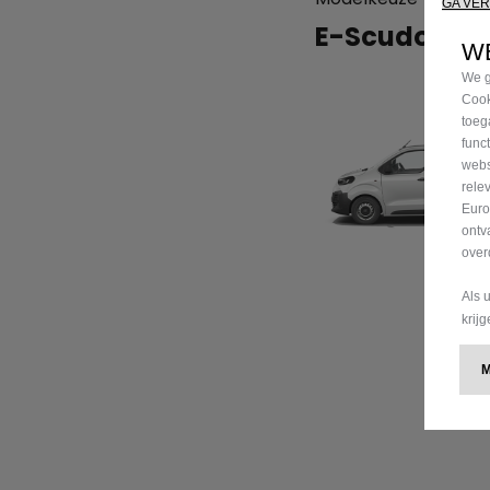
GA VE
E-Scudo
WE
We g
Cook
toeg
func
webs
rele
Euro
ontv
over
Als 
krij