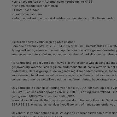
• Lane keeping Assist + Automatische noodremming VAEB
• Hindernissendetector achteraan
• 11kW 3-fase lader
• Elektrische handrem
• e-Toggle bediening en schakelpeddels aan het stuur voor B+ Brake mode
Elektrisch energie verbruik en de CO2-uitstoot
Gemiddeld verbruik (WLTP): 23,6 - 24,7 KWh/100 km - Gemiddelde CO2-uitst
Typegoedkeuringswaarden bepaald op basis van de WLTP gecombineerde cyclus
energie kunnen sterk afwijken en kunnen variëren afhankelijk van de gebr
(1) Aanbieding geldig voor een nieuwe Fiat Professional wagen aangekocht t
gelijkwaardig voordeel. een reguliere onderhoudsbeurt, zoals vermeld in het 
onderdelen. Deze is geldig tot de volgende reguliere onderhoudsbeurt, tot een
voorwaarden) te rekenen vanaf de eerste registratie. Deze is niet van invloe
consument onder de wettelijke garantie niet. Voor inhoud, beperkingen en 
(2) Voorbeeld in Financiële Renting voor een e-SCUDO - 50 Kwh, op basis v
€7.639,80 en een aankoopoptie van €12.818,00, korting(en) verrekend. Financ
geldig van 01/08/2026 tot en met 31/08/2026.
Voorstel van Financiële Renting opgemaakt door Stellantis Financial Service
BBRU BE BB, e-mailadres: services4you@stellantis-finance.com, onder voor
(3) Vanafprijs zonder opties excl BTW. Aanbod voorbehouden aan professione