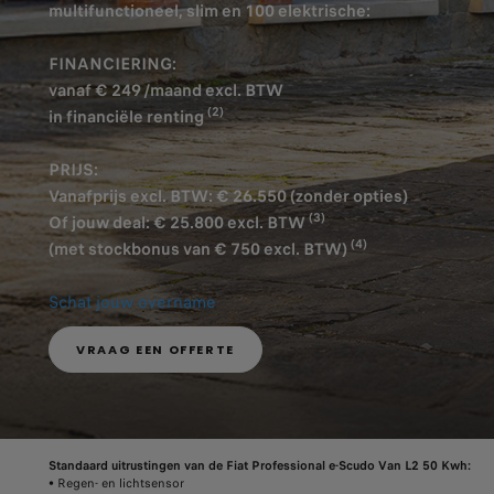
multifunctioneel, slim en 100 elektrische:
FINANCIERING:
vanaf € 249 /maand excl. BTW
(2)
in financiële renting
PRIJS:
Vanafprijs excl. BTW: € 26.550 (zonder opties)
(3)
Of jouw deal: € 25.800 excl. BTW
(4)
(met stockbonus van € 750 excl. BTW)
Schat jouw overname
VRAAG EEN OFFERTE
Standaard uitrustingen van de Fiat Professional e-Scudo Van L2 50 Kwh:
• Regen- en lichtsensor