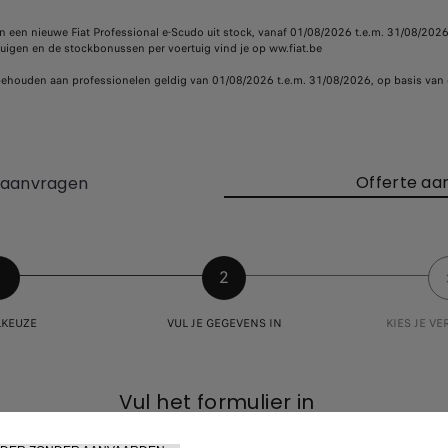
n een nieuwe Fiat Professional e-Scudo uit stock, vanaf 01/08/2026 t.e.m. 31/08/2026 
tuigen en de stockbonussen per voertuig vind je op ww.fiat.be
orbehouden aan professionelen geldig van 01/08/2026 t.e.m. 31/08/2026, op basis van 
Offerte aa
t aanvragen
1
2
KEUZE
VUL JE GEGEVENS IN
KIES JE V
Vul het formulier in