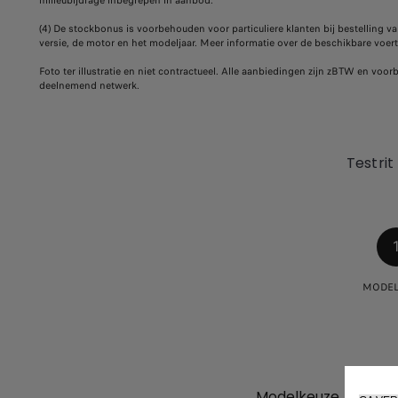
milieubijdrage inbegrepen in aanbod.
(4) De stockbonus is voorbehouden voor particuliere klanten bij bestelling va
versie, de motor en het modeljaar. Meer informatie over de beschikbare voer
Foto ter illustratie en niet contractueel. Alle aanbiedingen zijn zBTW en vo
deelnemend netwerk.
Testri
MODEL
Modelkeuze