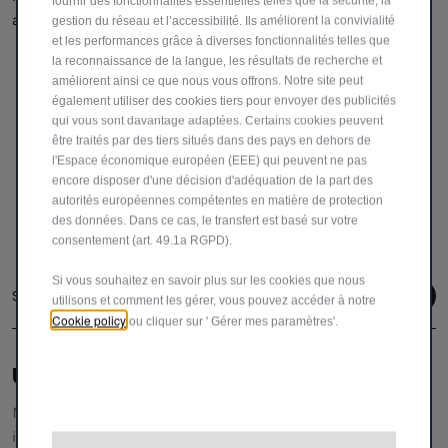
fournir des fonctionnalités essentielles telles que la sécurité, la
altérée et se détériore.
gestion du réseau et l’accessibilité. Ils améliorent la convivialité
et les performances grâce à diverses fonctionnalités telles que
la reconnaissance de la langue, les résultats de recherche et
améliorent ainsi ce que nous vous offrons. Notre site peut
également utiliser des cookies tiers pour envoyer des publicités
qui vous sont davantage adaptées. Certains cookies peuvent
être traités par des tiers situés dans des pays en dehors de
l'Espace économique européen (EEE) qui peuvent ne pas
encore disposer d'une décision d'adéquation de la part des
autorités européennes compétentes en matière de protection
des données. Dans ce cas, le transfert est basé sur votre
consentement (art. 49.1a RGPD).
Si vous souhaitez en savoir plus sur les cookies que nous
Suivez-nous
utilisons et comment les gérer, vous pouvez accéder à notre
Cookie policy
ou cliquer sur ' Gérer mes paramètres'.
UNE ÉQUIPE DÉDIÉE POUR VOUS AIDER
Notre service clientèle vous fournira toutes les
informations et l'assistance dont vous avez besoin.