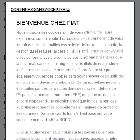
différentes de celles qui se trouvent déjà dans le moteur.
CONTINUER SANS ACCEPTER →
- Consultez un point de vente Fiat Professional pour le
remplacement de l'huile et les méthodes d'élimination
BIENVENUE CHEZ FIAT
correctes.
Nous utilisons des cookies afin de vous offrir la meilleure
expérience sur notre site. Les cookies nous permettent de vous
fournir des fonctionnalités essentielles telles que la sécurité, la
gestion du réseau et l’accessibilité. Ils améliorent la convivialité
Huiles et liquides fonctionnels
et les performances grâce à diverses fonctionnalités telles que
la reconnaissance de la langue, les résultats de recherche et
améliorent ainsi ce que nous vous offrons. Notre site peut
n choisissant les lubrifiants TotalEnergies, fabriqués en
également utiliser des cookies tiers pour envoyer des publicités
exclusivité pour Fiat Professional, vous garantissez à votre
qui vous sont davantage adaptées. Certains cookies peuvent
véhicule utilitaire des performances élevées, une faible
être traités par des tiers situés dans des pays en dehors de
consommation, sécurité et respect de l’environnement.
l'Espace économique européen (EEE) qui peuvent ne pas
encore disposer d'une décision d'adéquation de la part des
Présente dans plus de 20 pays avec plus de 30 marques,
autorités européennes compétentes en matière de protection
TotalEnergies est leader dans la fabrication, la distribution
des données. Dans ce cas, le transfert est basé sur votre
et la vente de liquides fonctionnels et antigel haut de
consentement (art. 49.1a RGPD).
gamme pour le secteur automobile. Les produits
TotalEnergies sont recommandés dans les notices
Si vous souhaitez en savoir plus sur les cookies que nous
utilisons et comment les gérer, vous pouvez accéder à notre
d’utilisation et d’entretien de votre Fiat Professional.