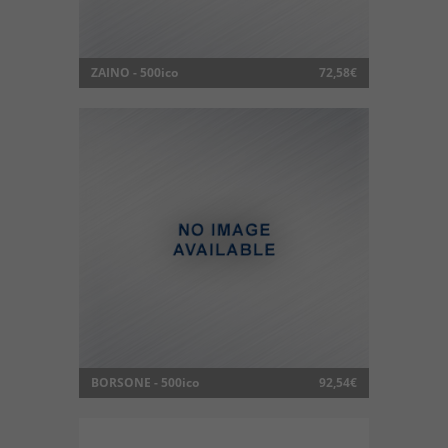
ZAINO - 500ico
72,58€
BORSONE - 500ico
92,54€