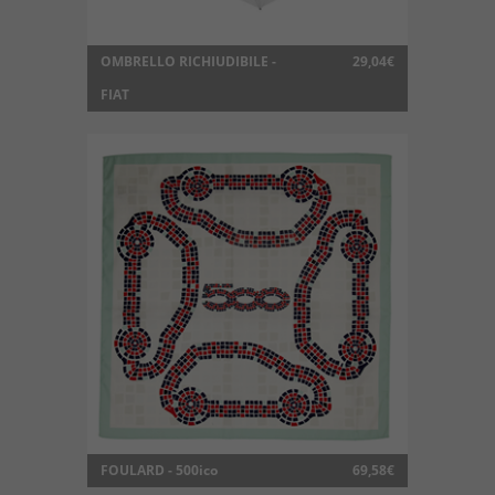
OMBRELLO RICHIUDIBILE -
29,04€
FIAT
FOULARD - 500ico
69,58€