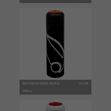
BOTTIGLIA 500ML BLACK -
32,20€
500ico