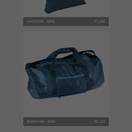
SHOPPER - 500E
21,24€
BORSONE - 500E
39,22€