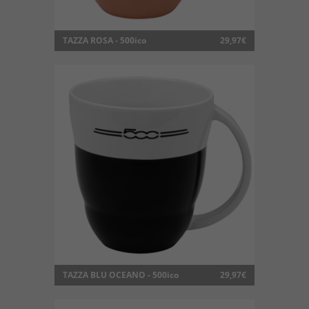
TAZZA ROSA - 500ico
29,97€
TAZZA BLU OCEANO - 500ico
29,97€