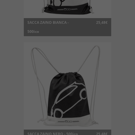
SACCA ZAINO BIANCA -
25,48€
500ico
SACCA ZAINO NERO - 500ico
25,48€