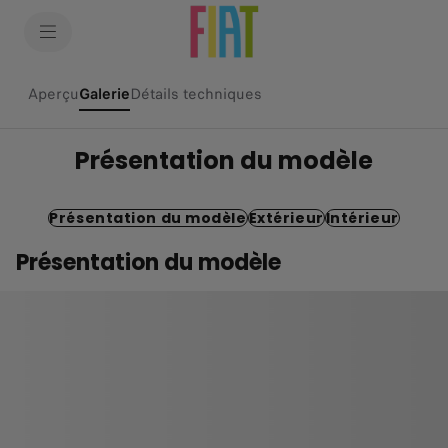
SkiptoContentText
SkiptoNavigationText
Aperçu
Galerie
(active )
Détails techniques
Présentation du modèle
Présentation du modèle
Extérieur
Intérieur
Présentation du modèle