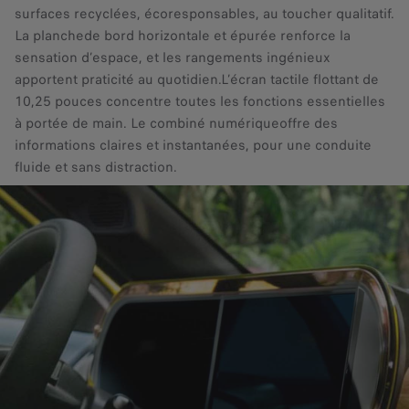
surfaces recyclées, écoresponsables, au toucher qualitatif.
La planchede bord horizontale et épurée renforce la
sensation d’espace, et les rangements ingénieux
apportent praticité au quotidien.L’écran tactile flottant de
10,25 pouces concentre toutes les fonctions essentielles
à portée de main. Le combiné numériqueoffre des
informations claires et instantanées, pour une conduite
fluide et sans distraction.