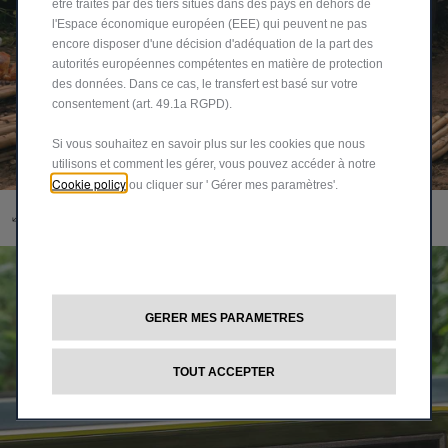
être traités par des tiers situés dans des pays en dehors de
l'Espace économique européen (EEE) qui peuvent ne pas
encore disposer d'une décision d'adéquation de la part des
autorités européennes compétentes en matière de protection
des données. Dans ce cas, le transfert est basé sur votre
consentement (art. 49.1a RGPD).
Si vous souhaitez en savoir plus sur les cookies que nous
utilisons et comment les gérer, vous pouvez accéder à notre
Cookie policy
ou cliquer sur ' Gérer mes paramètres'.
Intérieur
GERER MES PARAMETRES
TOUT ACCEPTER