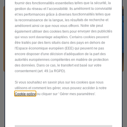
fournir des fonctionnalités essentielles telles que la sécurité, la
gestion du réseau et l’accessibilité. Ils améliorent la convivialité
et les performances grâce à diverses fonctionnalités telles que
la reconnaissance de la langue, les résultats de recherche et
améliorent ainsi ce que nous vous offrons. Notre site peut
également utiliser des cookies tiers pour envoyer des publicités
qui vous sont davantage adaptées. Certains cookies peuvent
être traités par des tiers situés dans des pays en dehors de
l'Espace économique européen (EEE) qui peuvent ne pas
encore disposer d'une décision d'adéquation de la part des
autorités européennes compétentes en matière de protection
des données. Dans ce cas, le transfert est basé sur votre
consentement (art. 49.1a RGPD).
Des détails affirmés
Si vous souhaitez en savoir plus sur les cookies que nous
utilisons et comment les gérer, vous pouvez accéder à notre
Affichez un look dynamique avec les pare-chocs couleur
Cookie policy
ou cliquer sur ' Gérer mes paramètres'.
carrosserie soulignés d’inserts noirs. Les coques de
rétroviseurs et les poignées grainées noires renforcent
l’élégance audacieuse du design extérieur.