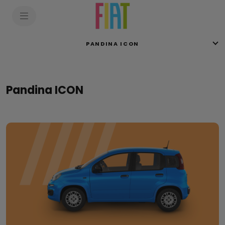
SkiptoContentText
SkiptoNavigationText
PANDINA ICON
Pandina ICON