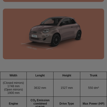
Width
Lenght
Height
Trunk
(Closed mirrors)
1748 mm
3632 mm
1527 mm
550 dm³
(Open mirrors)
1900 mm
CO
Emission
2
Engine
combined
Drive Type
Max Power (HP)