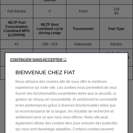
(G/KM)
118
Full Electric
0
Front
95
WLTP Fuel
WLTP (km)
Consumption
combined cycle
Trasmission
Fuel Type
Combined MPG
driving range
(L/100KM)
42
190 - 315
Automactic
Electric
AC On-Board
Number of
Battery
Total Voltage
Charger & Fast
CONTINUER SANS ACCEPTER →
Gears
Capacity
Charger
3kW - 11kW /
BIENVENUE CHEZ FIAT
FWD
28.3 - 42
400
50kW - 85kW
Nous utilisons des cookies afin de vous offrir la meilleure
expérience sur notre site. Les cookies nous permettent de vous
fournir des fonctionnalités essentielles telles que la sécurité, la
gestion du réseau et l’accessibilité. Ils améliorent la convivialité
et les performances grâce à diverses fonctionnalités telles que
la reconnaissance de la langue, les résultats de recherche et
améliorent ainsi ce que nous vous offrons. Notre site peut
également utiliser des cookies tiers pour envoyer des publicités
qui vous sont davantage adaptées. Certains cookies peuvent