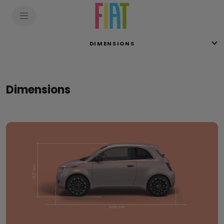
SkiptoContentText
SkiptoNavigationText
DIMENSIONS
Dimensions