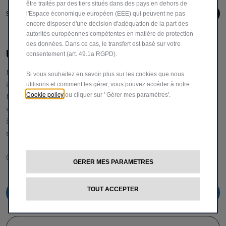
être traités par des tiers situés dans des pays en dehors de
Suivez-nous
l'Espace économique européen (EEE) qui peuvent ne pas
encore disposer d'une décision d'adéquation de la part des
autorités européennes compétentes en matière de protection
des données. Dans ce cas, le transfert est basé sur votre
UNE ÉQUIPE DÉDIÉE POUR VOUS AIDER
consentement (art. 49.1a RGPD).
Notre service clientèle vous fournira toutes les
Si vous souhaitez en savoir plus sur les cookies que nous
informations et l'assistance dont vous avez besoin.
utilisons et comment les gérer, vous pouvez accéder à notre
Cookie policy
ou cliquer sur ' Gérer mes paramètres'.
N'hésitez pas à demander des détails spécifiques sur nos
véhicules,
à nous faire part de vos réclamations ou de vos
suggestions pour améliorer notre service.
00 800 342 800 00
GERER MES PARAMETRES
TOUT ACCEPTER
00800 342 800 00