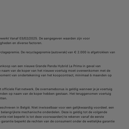
werkt Vanaf 03/02/2025. De aangegeven waarden zijn voor
gheden en diverse factoren.
cyclagepremie. De recyclagepremie (autowrak) van € 2.000 is afgetrokken van
 aankoop van een nieuwe Grande Panda Hybrid La Prima in geval van
De naam van de koper van het nieuwe voertuig moet overeenkomen met de
t moment van ondertekening van het koopcontract, minimaal 6 maanden op
fficiele Fiat-netwerk. De overnamebonus is geldig wanneer je je voertuig
 maanden op naam van de koper hebben gestaan. Het teruggenomen voertuig
tten.
schreven in België. Niet inwisselbaar voor een gelijkwaardig voordeel. een
e belangrijkste mechanische onderdelen. Deze is geldig tot de volgende
ntie niet beperkt is tot deze voorwaarden) te rekenen vanaf de eerste
le garantie beperkt de rechten van de consument onder de wettelijke garantie