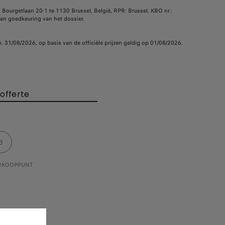
, Bourgetlaan 20-1 te 1130 Brussel, België, RPR: Brussel, KBO nr.:
an goedkeuring van het dossier.
m. 31/08/2026, op basis van de officiële prijzen geldig op 01/08/2026.
offerte
3
ERKOOPPUNT