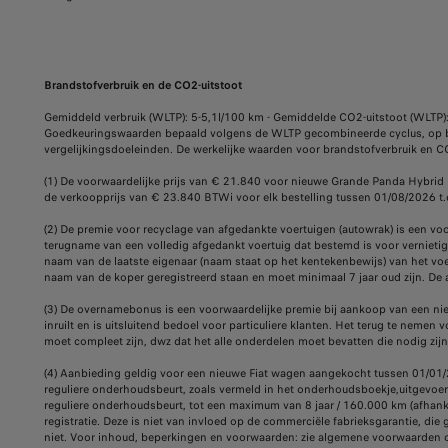
Brandstofverbruik en de CO2-uitstoot
Gemiddeld verbruik (WLTP): 5-5,1l/100 km - Gemiddelde CO2-uitstoot (WLTP
Goedkeuringswaarden bepaald volgens de WLTP gecombineerde cyclus, op b
vergelijkingsdoeleinden. De werkelijke waarden voor brandstofverbruik en C
(1) De voorwaardelijke prijs van € 21.840 voor nieuwe Grande Panda Hybrid 
de verkoopprijs van € 23.840 BTWi voor elk bestelling tussen 01/08/2026 t
(2) De premie voor recyclage van afgedankte voertuigen (autowrak) is een v
terugname van een volledig afgedankt voertuig dat bestemd is voor vernie
naam van de laatste eigenaar (naam staat op het kentekenbewijs) van het 
naam van de koper geregistreerd staan ​​en moet minimaal 7 jaar oud zijn. D
(3) De overnamebonus is een voorwaardelijke premie bij aankoop van een nie
inruilt en is uitsluitend bedoel voor particuliere klanten. Het terug te 
moet compleet zijn, dwz dat het alle onderdelen moet bevatten die nodig zijn
(4) Aanbieding geldig voor een nieuwe Fiat wagen aangekocht tussen 01/01/2
reguliere onderhoudsbeurt, zoals vermeld in het onderhoudsboekje,uitgevoerd
reguliere onderhoudsbeurt, tot een maximum van 8 jaar / 160.000 km (afhankel
registratie. Deze is niet van invloed op de commerciële fabrieksgarantie, di
niet. Voor inhoud, beperkingen en voorwaarden: zie algemene voorwaarden o