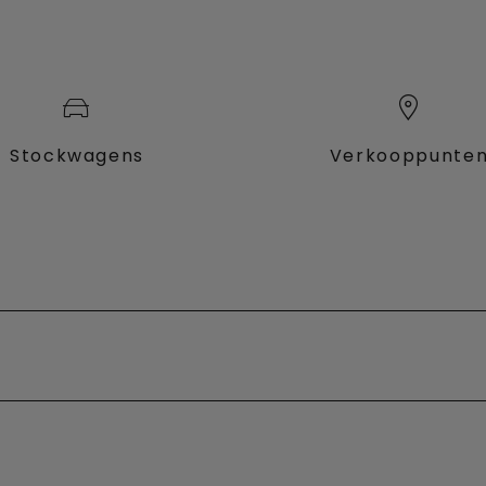
Stockwagens
Verkooppunte
fessional
sche
Fiat Professional
it
Promoties
wagens
Elektrische bedrijfsvoertuigen