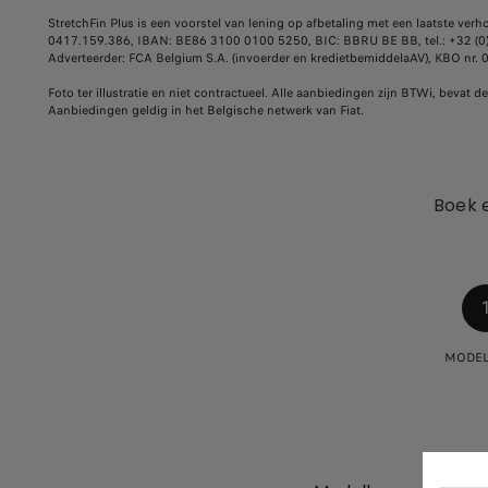
StretchFin Plus is een voorstel van lening op afbetaling met een laatste ver
0417.159.386, IBAN: BE86 3100 0100 5250, BIC: BBRU BE BB, tel.: +32 (0)2
Adverteerder: FCA Belgium S.A. (invoerder en kredietbemiddelaAV), KBO nr. 
Foto ter illustratie en niet contractueel. Alle aanbiedingen zijn BTWi, bevat
Aanbiedingen geldig in het Belgische netwerk van Fiat.
Boek e
MODEL