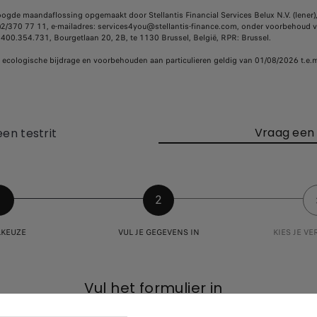
hoogde maandaflossing opgemaakt door Stellantis Financial Services Belux N.V. (lener)
/370 77 11, e-mailadres: services4you@stellantis-finance.com, onder voorbehoud v
0400.354.731, Bourgetlaan 20, 2B, te 1130 Brussel, België, RPR: Brussel.
 de ecologische bijdrage en voorbehouden aan particulieren geldig van 01/08/2026 t.e.
Vraag een 
en testrit
1
2
KEUZE
VUL JE GEGEVENS IN
KIES JE V
Vul het formulier in