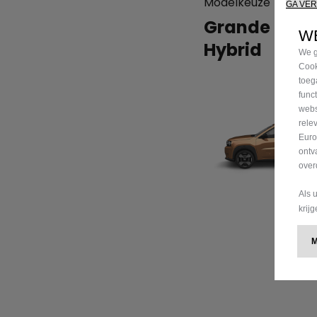
Modelkeuze
GA VE
Grande Pan
WE
Hybrid
We g
Cook
toeg
func
webs
rele
Euro
ontv
over
Als 
krij