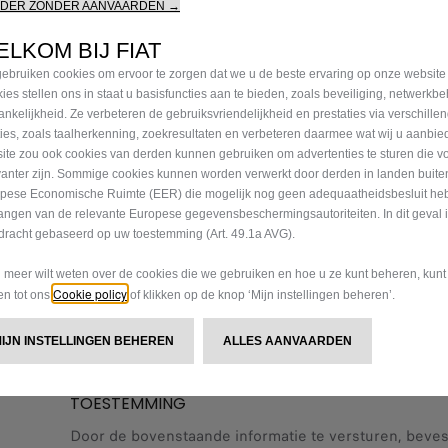
RDER ZONDER AANVAARDEN →
da
LKOM BIJ FIAT
Voornaam*
Achternaa
ebruiken cookies om ervoor te zorgen dat we u de beste ervaring op onze website
ies stellen ons in staat u basisfuncties aan te bieden, zoals beveiliging, netwerkb
ankelijkheid. Ze verbeteren de gebruiksvriendelijkheid en prestaties via verschille
E-mail*
GSM*
ties, zoals taalherkenning, zoekresultaten en verbeteren daarmee wat wij u aanbi
ite zou ook cookies van derden kunnen gebruiken om advertenties te sturen die v
vanter zijn. Sommige cookies kunnen worden verwerkt door derden in landen buite
pese Economische Ruimte (EER) die mogelijk nog geen adequaatheidsbesluit he
Vul je postcode of volledig adres in*
angen van de relevante Europese gegevensbeschermingsautoriteiten. In dit geval 
dracht gebaseerd op uw toestemming (Art. 49.1a AVG).
Bent je van plan om deze wagen te kopen als bedrij
u meer wilt weten over de cookies die we gebruiken en hoe u ze kunt beheren, kun
Cookie policy
gen tot ons
of klikken op de knop ‘Mijn instellingen beheren’.
Ja
Nee
MIJN INSTELLINGEN BEHEREN
ALLES AANVAARDEN
* Verplicht veld
TOESTEMMING
Door de bovenstaande informatie te versturen, bevesti