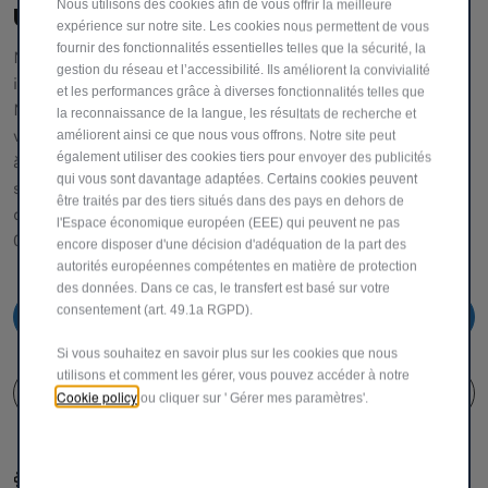
Nous utilisons des cookies afin de vous offrir la meilleure
UNE ÉQUIPE DÉDIÉE POUR VOUS AIDER
expérience sur notre site. Les cookies nous permettent de vous
fournir des fonctionnalités essentielles telles que la sécurité, la
Notre service clientèle vous fournira toutes les
gestion du réseau et l’accessibilité. Ils améliorent la convivialité
informations et l'assistance dont vous avez besoin.
et les performances grâce à diverses fonctionnalités telles que
N'hésitez pas à demander des détails spécifiques sur nos
la reconnaissance de la langue, les résultats de recherche et
véhicules,
améliorent ainsi ce que nous vous offrons. Notre site peut
également utiliser des cookies tiers pour envoyer des publicités
à nous faire part de vos réclamations ou de vos
qui vous sont davantage adaptées. Certains cookies peuvent
suggestions pour améliorer notre service. 0 800 55 111 (
être traités par des tiers situés dans des pays en dehors de
depuis la Belgique via gsm et fixe)
l'Espace économique européen (EEE) qui peuvent ne pas
00 800 342 800 00 (depuis l'étranger via gsm et fixe )
encore disposer d'une décision d'adéquation de la part des
autorités européennes compétentes en matière de protection
des données. Dans ce cas, le transfert est basé sur votre
consentement (art. 49.1a RGPD).
0800 55 111
Si vous souhaitez en savoir plus sur les cookies que nous
utilisons et comment les gérer, vous pouvez accéder à notre
FORMULAIRE DE CONTACT
Cookie policy
ou cliquer sur ' Gérer mes paramètres'.
Configurer et acheter