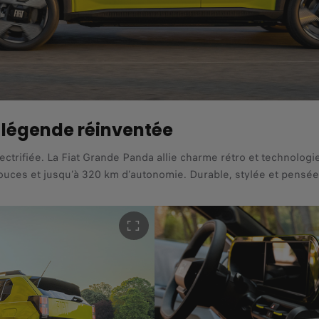
 légende réinventée
ectrifiée. La Fiat Grande Panda allie charme rétro et technologi
uces et jusqu’à 320 km d’autonomie. Durable, stylée et pensée