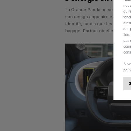
nous
La Grande Panda ne se limite pas 
du ré
son design angulaire et aérodyn
fonc
identité, tandis que les barres 
ains
des 
bagage. Partout où elle va, ell
tier
pas 
comp
cons
Si v
pouv