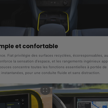
mple et confortable
e. Fiat privilégie des surfaces recyclées, écoresponsables, au 
enforce la sensation d’espace, et les rangements ingénieux appo
25 pouces concentre toutes les fonctions essentielles à portée 
t instantanées, pour une conduite fluide et sans distraction.