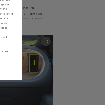
a gestion
es ou en pleine nature,
verses
da" en relief affirme son
 améliorent
rf, tente de toit ou simple
r envoyer
 par des
vent ne
ur votre
r, vous