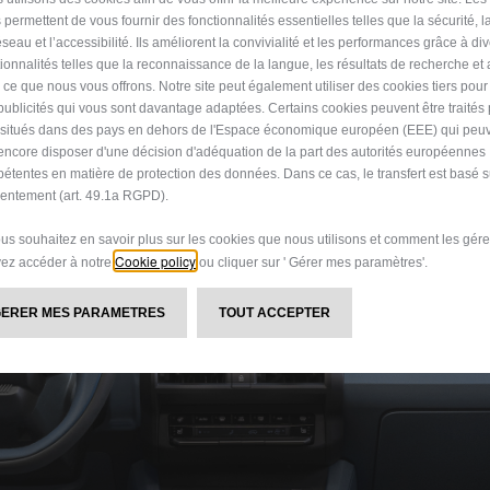
 permettent de vous fournir des fonctionnalités essentielles telles que la sécurité, l
à la ville : elle est taillée pour l’aventure. En ville, sur les côt
seau et l’accessibilité. Ils améliorent la convivialité et les performances grâce à di
amique traverse les paysages avec assurance. La signature "Pan
tionnalités telles que la reconnaissance de la langue, les résultats de recherche et
de toit transportent tout ce dont vous avez besoin : planche de su
i ce que nous vous offrons. Notre site peut également utiliser des cookies tiers pou
publicités qui vous sont davantage adaptées. Certains cookies peuvent être traités
e avance avec détermination.
s situés dans des pays en dehors de l'Espace économique européen (EEE) qui peu
encore disposer d'une décision d'adéquation de la part des autorités européennes
étentes en matière de protection des données. Dans ce cas, le transfert est basé s
entement (art. 49.1a RGPD).
ous souhaitez en savoir plus sur les cookies que nous utilisons et comment les gére
Cookie policy
ez accéder à notre
ou cliquer sur ' Gérer mes paramètres'.
GERER MES PARAMETRES
TOUT ACCEPTER